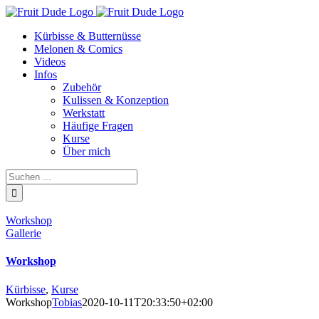
Skip
to
Kürbisse & Butternüsse
content
Melonen & Comics
Videos
Infos
Zubehör
Kulissen & Konzeption
Werkstatt
Häufige Fragen
Kurse
Über mich
Suche
nach:
Workshop
Gallerie
Workshop
Kürbisse
,
Kurse
Workshop
Tobias
2020-10-11T20:33:50+02:00