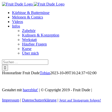
Skip
to
Kürbisse & Butternüsse
content
Melonen & Comics
Videos
Infos
Zubehör
Kulissen & Konzeption
Werkstatt
Häufige Fragen
Kurse
Über mich
Suche
nach:
Honorarliste Fruit Dude
Tobias
2023-10-09T16:24:37+02:00
Gestaltet mit
haerzblut'
| © Copyright 2019 - Fruit Dude |
Impressum
|
Datenschutzerklärung
|
Jetzt auf Instagram folgen!