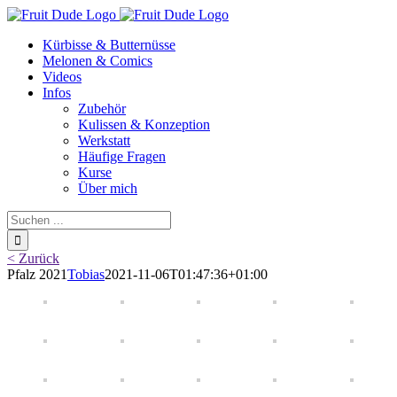
Skip
to
Kürbisse & Butternüsse
content
Melonen & Comics
Videos
Infos
Zubehör
Kulissen & Konzeption
Werkstatt
Häufige Fragen
Kurse
Über mich
Suche
nach:
< Zurück
Pfalz 2021
Tobias
2021-11-06T01:47:36+01:00