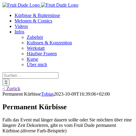
Skip
to
Kürbisse & Butternüsse
content
Melonen & Comics
Videos
Infos
Zubehör
Kulissen & Konzeption
Werkstatt
Häufige Fragen
Kurse
Über mich
Suche
nach:
< Zurück
Permanent Kürbisse
Tobias
2023-10-09T16:39:06+02:00
Permanent Kürbisse
Falls das Event mal länger dauern sollte oder Sie möchten über eine
längere Zeit Dekorieren, gibt es vom Fruit Dude permanent
Kürbisse.(diverse Farb-Beispiele)