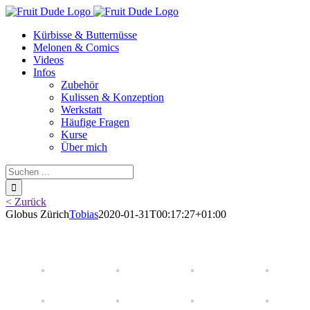
Skip
to
Kürbisse & Butternüsse
content
Melonen & Comics
Videos
Infos
Zubehör
Kulissen & Konzeption
Werkstatt
Häufige Fragen
Kurse
Über mich
Suche
nach:
< Zurück
Globus Zürich
Tobias
2020-01-31T00:17:27+01:00